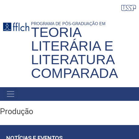
Pular
para
o
PROGRAMA DE PÓS-GRADUAÇÃO EM
TEORIA
conteúdo
principal
LITERÁRIA E
LITERATURA
COMPARADA
NAVEGAÇÃO
PRINCIPAL
Produção
NOTÍCIAS E EVENTOS