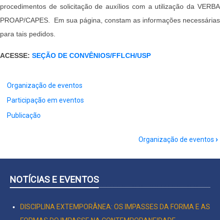
procedimentos de solicitação de auxílios com a utilização da VERBA
PROAP/CAPES. Em sua página, constam as informações necessárias
para tais pedidos.
ACESSE:
SEÇÃO DE CONVÊNIOS/FFLCH/USP
Organização de eventos
Participação em eventos
Publicação
Book
Organização de eventos
›
traversal
links
for
NOTÍCIAS E EVENTOS
Auxílios
DISCIPLINA EXTEMPORÂNEA: OS IMPASSES DA FORMA E AS