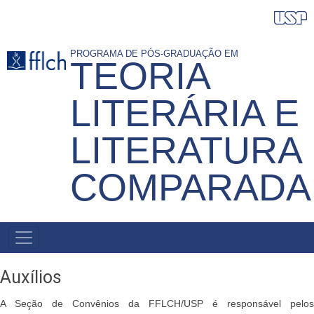
Pular
para
o
PROGRAMA DE PÓS-GRADUAÇÃO EM
TEORIA
conteúdo
principal
LITERÁRIA E
LITERATURA
COMPARADA
NAVEGAÇÃO
PRINCIPAL
Auxílios
A Seção de Convênios da FFLCH/USP é responsável pelos